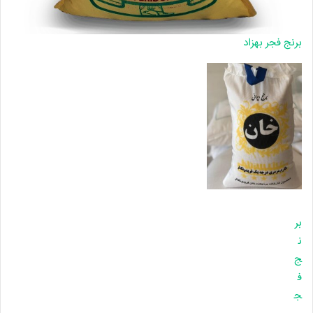
برنج فجر بهزاد
بر
ن
ج
ف
ج