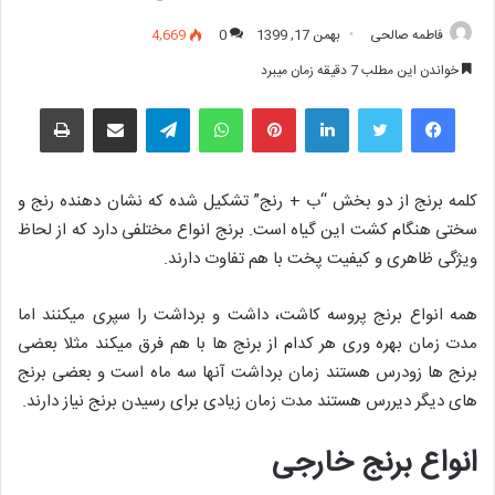
فاطمه صالحی
بهمن 17, 1399
0
4,669
خواندن این مطلب 7 دقیقه زمان میبرد
فیس بوک
توییتر
لینکدین
‫پین‌ترست
واتس آپ
تلگرام
اشتراک گذاری از طریق ایمیل
چاپ
کلمه برنج از دو بخش “ب + رنج” تشکیل شده که نشان دهنده رنج و
سختی هنگام کشت این گیاه است. برنج انواع مختلفی دارد که از لحاظ
ویژگی ظاهری و کیفیت پخت با هم تفاوت دارند.
همه انواع برنج پروسه کاشت، داشت و برداشت را سپری میکنند اما
مدت زمان بهره وری هر کدام از برنج ها با هم فرق میکند مثلا بعضی
برنج ها زودرس هستند زمان برداشت آنها سه ماه است و بعضی برنج
های دیگر دیررس هستند مدت زمان زیادی برای رسیدن برنج نیاز دارند.
انواع برنج خارجی