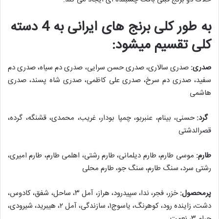
به طور کلی برنج های ایرانی به 4 دسته
کلی تقسیم میشود:
صدری:
صدری سالاری، صدری حسن سرایی، صدری دم سیاه، صدری دم
سفید، صدری دم سرخ، صدری علی کاظمی، صدری شاه پسند، صدری
هاشمی
گرد:
حسنی، بینام، عنبربو، چمپا بودار، غریب، محمدی، قشنگه، گرده،
قصرالدشتی
طارم:
موسی طارم، طارم دیلمانی، طارم رشتی، اهلمی طارم، طارم امیری،
رشتی سرد، سنگ طارم، سنگ جو، طارم محلی
پرمحصول:
خزر، فجر، ندا، سپیدرود، هراز، آمل ۳، ساحل، شفق، کادوس،
دشت، زاینده رود، کوهرنگ، یاسوج۱، سازندگی، آمل ۲، هیبرید، شیرودی،
چرام ۳، نعمت