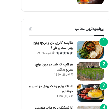
پربازدیدترین مطالب
مقایسه کالری نان و برنج؛ برنج
بهتر است یا نان؟
خرداد 26, 1399
هر آنچه که باید در مورد برنج
عنبربو بدانید
آبان 28, 1399
8 نکته برای پخت برنج مجلسی و
حرفه ای
آذر 8, 1399
آیا شپشک برنج برای سلامتی