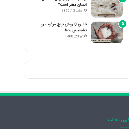
انسان مضر است؟
اسفند 13, 1399
با این 8 روش برنج مرغوب رو
تشخیص بده!
تیر 23, 1400
رین مطالب