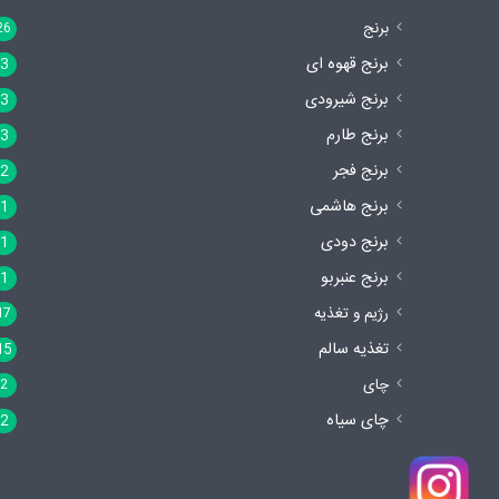
برنج
26
برنج قهوه ای
3
برنج شیرودی
3
برنج طارم
3
برنج فجر
2
برنج هاشمی
1
برنج دودی
1
برنج عنبربو
1
رژیم و تغذیه
17
تغذیه سالم
15
چای
2
چای سیاه
2