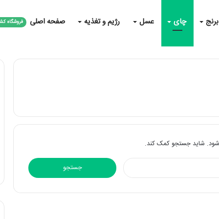
برنج
چای
عسل
رژیم و تغذیه
صفحه اصلی
فروشگاه کش
 شود. شاید جستجو کمک کند.
ج
س
ت
ج
و
ب