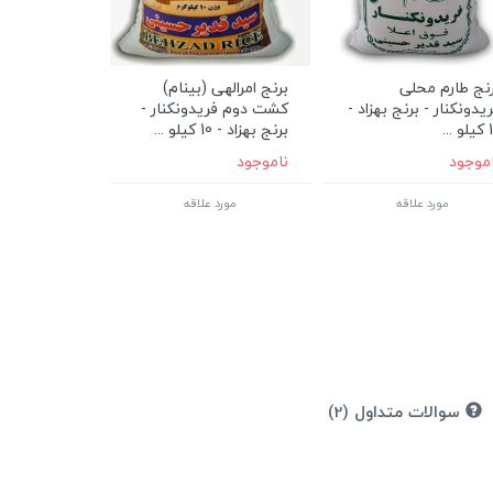
نج طارم محلی
برنج امرالهی (بینام)
یدونکنار - برنج بهزاد -
کشت دوم فریدونکنار -
 ...
برنج بهزاد - 10 کیلو ...
اموجود
ناموجود
مورد علاقه
مورد علاقه
سوالات متداول (2)