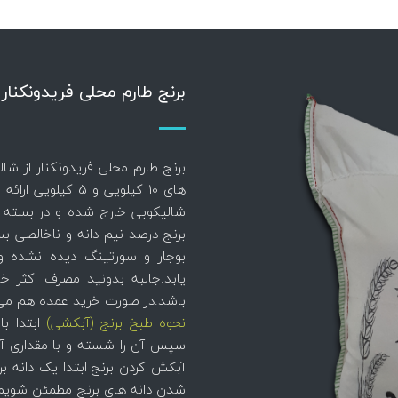
برنج طارم محلی فریدونکنار - بر
برنج طارم محلی فریدونکنار از شا
های 10 کیلویی و 5
شالیکوبی خارج شده و در بسته ب
برنج درصد نیم دانه و ناخالصی بس
بوجار و سورتینگ دیده نشده 
یابد.جالبه بدونید مصرف اکثر خا
باشد.در صورت خرید عمده هم می تو
نحوه طبخ برنج (آبکشی)
سپس آن را شسته و با مقداری آب 
آبکش کردن برنج ابتدا یک دانه برن
شدن دانه های برنج مطمئن شویم