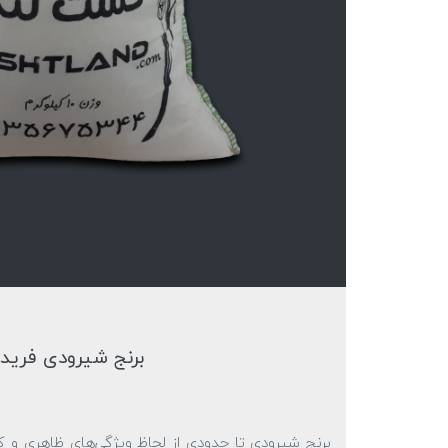
برنج شیرودی فریدونکنار
برنج شیرودی تا حدودی از لحاظ ویژگی‌های ظاهری و ک