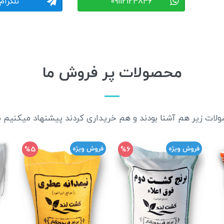
09112124846
تلگرام
محصولات پر فروش ما
ولات زیر هم آشنا بودند و هم خریداری کردند پیشنهاد میکنیم ش
%5
%6
فروش ویژه
فروش ویژه