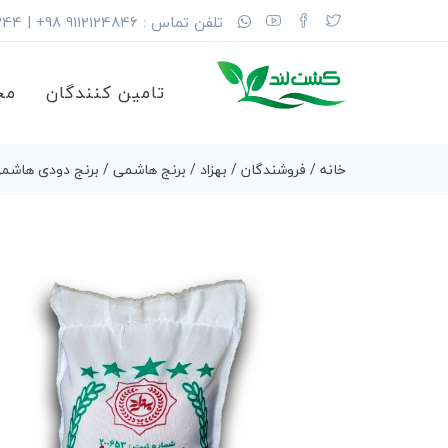
تلفن تماس : 9112124846 98+ | 35675344 (11) 98+
تامین کنندگان
مح
خانه
/
فروشندگان
/
بهزاد
/
برنج هاشمی
/ برنج دودی هاشمی فری