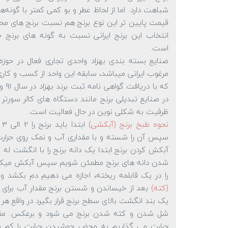
شباهت دارد. اما از لحاظ عطر و بو کمی کمتر با گونه‌
قیمت پایین تر این نوع برنج هم نسبت برنج های م
انتخاب این برنج ایرانی نسبت به گونه های برنج خ
است.
صنایع بسته بندی بهزاد واحدی تجاری فعال در حوزه
مرغوب ایرانی میباشد، سابقه این واحد از کسب و کار
که ب
در صنایع تبدیلی برنج مانند دستگاه های کالر سورتر
ظرفیت به شکلی نوین در حال فعالیت است.
نحوه طبخ برنج (آبکشی)
ا
سپس آن را شسته و با مقداری آب و نمک روی حرارت 
آبکش کردن برنج ابتدا یک دانه برنج را با انگشت له کن
شدن دانه های برنج مطمئن شویم سپس آبکش میکنیم
را در یک قابلمه ریخته، اجازه می دهیم دم بکشد و
(کته)
بعد از خیساندن و شستن برنج مقدار آب برای 
یک بند انگشت بالای سطح برنج قرار بگیرد در واقع هر 
شل شدن و کته شدن برنج می شود و برعکس. مقدا
حرارت می گذاریم به محض جوشیدن حرارت را کم م