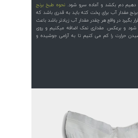
می دهیم دم بکشد و آماده سرو شود.
نحوه طبخ برنج
نج مقدار آب برای پخت کته باید به قدری باشد که
ر بگیرد در واقع هر چقدر مقدار آب زیادتر باشد باعث
ود و برعکس. مقداری نمک اضافه میکنیم و روی
ن حرارت را کم می کنیم تا به آرامی جوشیده و