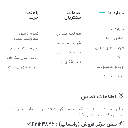
درباره ما
خدمات
راهنمای
مشتریان
خرید
درباره ما
سوالات متداول
نحوه تامین
تماس با ما
سفارشات عمده
شرایط استفاده
فرصت های شغلی
نحوه ثبت سفارش
حریم خصوصی
بلاگ
رویه ارسال سفارش
ثبت شکایات
ویدئو محصولات
شیوه های پرداخت
لیست قیمت
اطلاعات تماس
ایران ، مازندران ، فریدونکنار قدس کوچه قدس 10 خیابان شهید
رجایی پلاک 0 طبقه همکف
تلفن مرکز فروش (واتساپ) : 09112124846