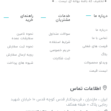
🔸تخفیف که باشه بهانه ای نیست ...🔸️
درباره ما
خدمات
راهنمای
مشتریان
خرید
درباره ما
سوالات متداول
نحوه تامین
تماس با ما
سفارشات عمده
شرایط استفاده
فرصت های شغلی
نحوه ثبت سفارش
حریم خصوصی
بلاگ
رویه ارسال سفارش
ثبت شکایات
ویدئو محصولات
شیوه های پرداخت
لیست قیمت
اطلاعات تماس
ایران ، مازندران ، فریدونکنار قدس کوچه قدس 10 خیابان شهید
رجایی پلاک 0 طبقه همکف