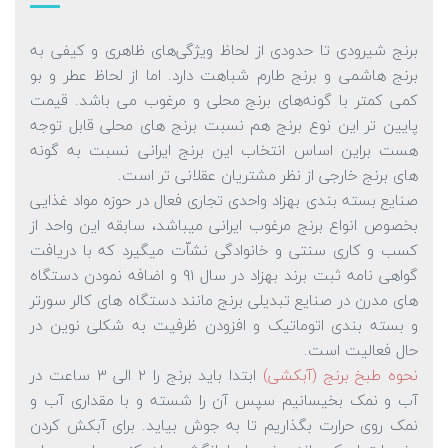
برنج شیرودی تا حدودی از لحاظ ویژگی‌های ظاهری و کیفی به
برنج هاشمی و برنج طارم شباهت دارد. اما از لحاظ عطر و بو
کمی کمتر با گونه‌های برنج محلی و مرغوب می باشد. قیمت
پایین تر این نوع برنج هم نسبت برنج های محلی قابل توجه
هست براین اساس انتخاب این برنج ایرانی نسبت به گونه
های برنج خارجی از نظر مشتریان عقلانی تر است.
صنایع بسته بندی بهزاد واحدی تجاری فعال در حوزه مواد غذایی
بخصوص انواع برنج مرغوب ایرانی میباشد، سابقه این واحد از
کسب و کاری سنتی و خانوادگی نشاّت میگیرد که با دریافت
گواهی نامه ثبت برند بهزاد در سال 91 و اضافه نمودن دستگاه
های مدرن در صنایع تبدیلی برنج مانند دستگاه های کالر سورتر
و بسته بندی اتوماتیک و افزودن ظرفیت به شکلی نوین در
حال فعالیت است.
نحوه طبخ برنج (آبکشی)
ابتدا باید برنج را 2 الی 3 ساعت در
آب و نمک بخیسانیم سپس آن را شسته و با مقداری آب و
نمک روی حرارت بگذاریم تا به جوش بیاید. برای آبکش کردن