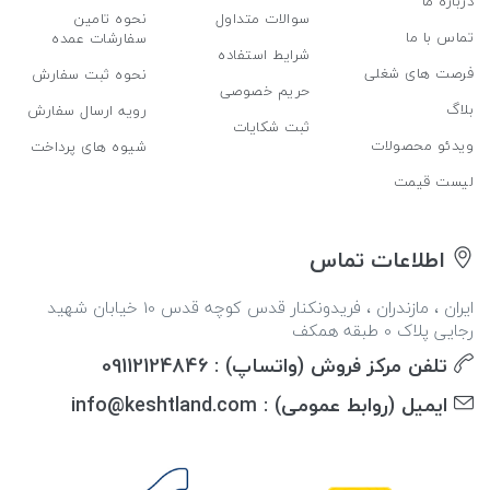
درباره ما
سوالات متداول
نحوه تامین
تماس با ما
سفارشات عمده
شرایط استفاده
فرصت های شغلی
نحوه ثبت سفارش
حریم خصوصی
بلاگ
رویه ارسال سفارش
ثبت شکایات
ویدئو محصولات
شیوه های پرداخت
لیست قیمت
اطلاعات تماس
ایران ، مازندران ، فریدونکنار قدس کوچه قدس 10 خیابان شهید
رجایی پلاک 0 طبقه همکف
تلفن مرکز فروش (واتساپ) : 09112124846
ایمیل (روابط عمومی) : info@keshtland.com