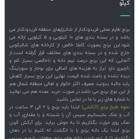
کیلو
برنج طارم محلی فریدونکنار از شالیزارهای منطقه فریدونکنار می
باشد و در بسته بندی های 10 کیلویی و 5 کیلویی ارائه می
شود.این برنج بصورت کاملا خالص از کارخانه های شالیکوبی
خارج شده و در بسته بندی های مختلف قرار گرفته است.از
آنجایی که این برنج درصد نیم دانه و ناخالصی بسیار کم و
ناچیری دارد نیاز به هزینه های اضافی برای بوجار و سورتینگ
دیده نشده و باعث شده قیمت نهایی این برنج بسیار کاهش
یابد.جالبه بدونید مصرف اکثر خانوار و اهالی منطقه شمال هم
از این نوع برنج می باشد.در صورت خرید عمده هم می توانید
با شماره های زیر با ما در تماس باشید.
نحوه طبخ برنج (آبکشی)
ابتدا باید برنج را 2 الی 3 ساعت در
آب و نمک بخیسانیم سپس آن را شسته و با مقداری آب و
نمک روی حرارت بگذاریم تا به جوش بیاید. برای آبکش کردن
برنج ابتدا یک دانه برنج را با انگشت له کنیم یا در دهان
بگذاریم تا از نرم شدن دانه های برنج مطمئن شویم سپس