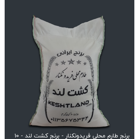
برنج طارم محلی فریدونکنار - برنج کشت لند - 10