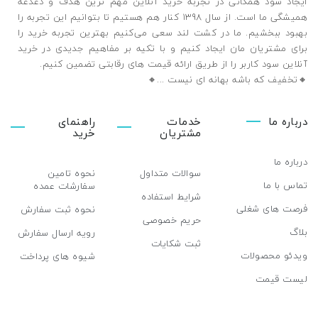
ایجاد سود همگانی در تجربه خرید آنلاین مهم ترین هدف و دغدغه
همیشگی ما است. از سال 1398 کنار هم هستیم تا بتوانیم این تجربه را
بهبود ببخشیم. ما در کشت لند سعی می‌کنیم بهترین تجربه خرید را
برای مشتریان مان ایجاد کنیم و با تکیه بر مفاهیم جدیدی در خرید
آنلاین سود کاربر را از طریق ارائه قیمت های رقابتی تضمین ‌کنیم.
🔸تخفیف که باشه بهانه ای نیست ...🔸️
درباره ما
خدمات
راهنمای
مشتریان
خرید
درباره ما
سوالات متداول
نحوه تامین
تماس با ما
سفارشات عمده
شرایط استفاده
فرصت های شغلی
نحوه ثبت سفارش
حریم خصوصی
بلاگ
رویه ارسال سفارش
ثبت شکایات
ویدئو محصولات
شیوه های پرداخت
لیست قیمت