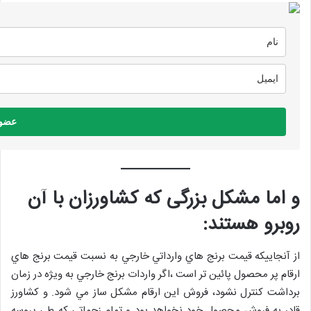
عضو
و اما مشکل بزرگی که کشاورزان با آن
روبرو هستند:
از آنجاييكه قيمت برنج هاي وارداتي خارجي به نسبت قيمت برنج هاي
ارقام پر محصول پائين تر است ،اگر واردات برنج خارجي به ويژه در زمان
برداشت كنترل نشود، فروش اين ارقام مشكل ساز مي شود. و کشاورز
قادر به فروش محصول خود نخواهد بود و تمام زحماتی که طی پروسه