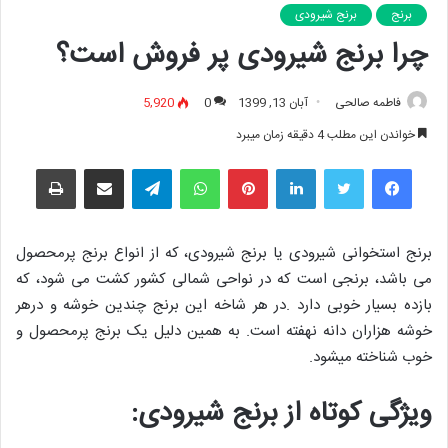
برنج
برنج شیرودی
چرا برنج شیرودی پر فروش است؟
فاطمه صالحی
آبان 13, 1399
0
5,920
خواندن این مطلب 4 دقیقه زمان میبرد
فیس بوک
توییتر
لینکدین
‫پین‌ترست
واتس آپ
تلگرام
اشتراک گذاری از طریق ایمیل
چاپ
برنج استخوانی شیرودی یا برنج شیرودی، که از انواع برنج پرمحصول
می باشد، برنجی است که در نواحی شمالی کشور کشت می شود، که
بازده بسیار خوبی دارد .در هر شاخه این برنج چندین خوشه و درهر
خوشه هزاران دانه نهفته است. به همین دلیل یک برنج پرمحصول و
خوب شناخته میشود.
ویژگی کوتاه از برنج شیرودی: