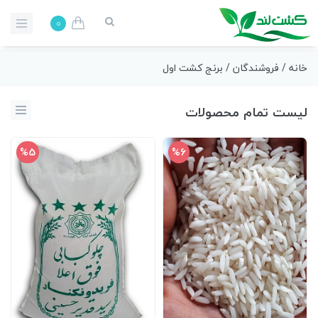
0
خانه
/
فروشندگان
/ برنج کشت اول
لیست تمام محصولات
%5
%6