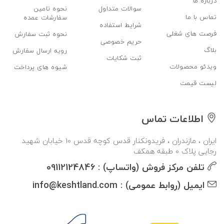
درباره ما
سوالات متداول
نحوه تامین
تماس با ما
سفارشات عمده
شرایط استفاده
فرصت های شغلی
نحوه ثبت سفارش
حریم خصوصی
بلاگ
رویه ارسال سفارش
ثبت شکایات
ویدئو محصولات
شیوه های پرداخت
لیست قیمت
اطلاعات تماس
ایران ، مازندران ، فریدونکنار قدس کوچه قدس 10 خیابان شهید
رجایی پلاک 0 طبقه همکف
تلفن مرکز فروش (واتساپ) : 09112124846
ایمیل (روابط عمومی) : info@keshtland.com