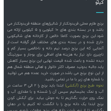
کیلو
برنج طارم محلی فریدونکنار از شالیزارهای منطقه فریدونکنار می
باشد و در بسته بندی های 10 کیلویی و 5 کیلویی ارائه می
شود.این برنج بصورت کاملا خالص از کارخانه های شالیکوبی
خارج شده و در بسته بندی های مختلف قرار گرفته است.از
آنجایی که این برنج درصد نیم دانه و ناخالصی بسیار کم و
ناچیری دارد نیاز به هزینه های اضافی برای بوجار و سورتینگ
دیده نشده و باعث شده قیمت نهایی این برنج بسیار کاهش
یابد.جالبه بدونید مصرف اکثر خانوار و اهالی منطقه شمال هم
از این نوع برنج می باشد.در صورت خرید عمده هم می توانید
با شماره های زیر با ما در تماس باشید.
نحوه طبخ برنج (آبکشی)
ابتدا باید برنج را 2 الی 3 ساعت در
آب و نمک بخیسانیم سپس آن را شسته و با مقداری آب و
نمک روی حرارت بگذاریم تا به جوش بیاید. برای آبکش کردن
برنج ابتدا یک دانه برنج را با انگشت له کنیم یا در دهان
بگذاریم تا از نرم شدن دانه های برنج مطمئن شویم سپس