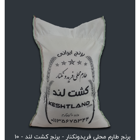
برنج طارم محلی فریدونکنار - برنج کشت لند - 10