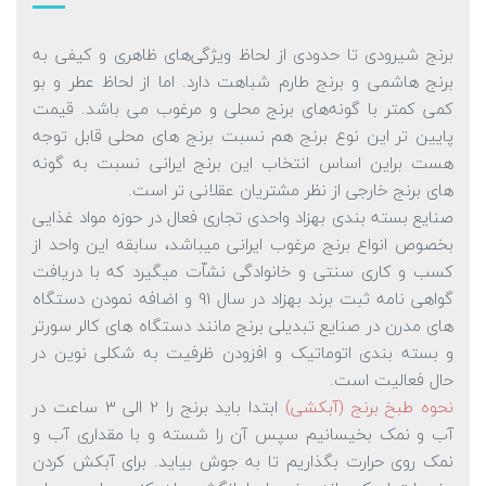
برنج شیرودی تا حدودی از لحاظ ویژگی‌های ظاهری و کیفی به
برنج هاشمی و برنج طارم شباهت دارد. اما از لحاظ عطر و بو
کمی کمتر با گونه‌های برنج محلی و مرغوب می باشد. قیمت
پایین تر این نوع برنج هم نسبت برنج های محلی قابل توجه
هست براین اساس انتخاب این برنج ایرانی نسبت به گونه
های برنج خارجی از نظر مشتریان عقلانی تر است.
صنایع بسته بندی بهزاد واحدی تجاری فعال در حوزه مواد غذایی
بخصوص انواع برنج مرغوب ایرانی میباشد، سابقه این واحد از
کسب و کاری سنتی و خانوادگی نشاّت میگیرد که با دریافت
گواهی نامه ثبت برند بهزاد در سال 91 و اضافه نمودن دستگاه
های مدرن در صنایع تبدیلی برنج مانند دستگاه های کالر سورتر
و بسته بندی اتوماتیک و افزودن ظرفیت به شکلی نوین در
حال فعالیت است.
نحوه طبخ برنج (آبکشی)
ابتدا باید برنج را 2 الی 3 ساعت در
آب و نمک بخیسانیم سپس آن را شسته و با مقداری آب و
نمک روی حرارت بگذاریم تا به جوش بیاید. برای آبکش کردن