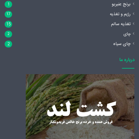
برنج عنبربو
1
رژیم و تغذیه
17
تغذیه سالم
15
چای
2
چای سیاه
2
درباره ما