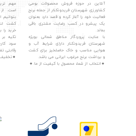
آنلاین در حوزه فروش محصولات بومی
مهم تری
کشاورزی شهرستان فریدونکنار از جمله برنج
فعالیت خود را آغاز کرده و قصد دارد بعنوان
بتوانیم ا
یک پیشرو در کسب رضایت مشتری باقی
کشت لند
بماند.
خرید را ب
با عنایت پروردگار مناطق شمالی بویژه
تکیه بر 
شهرستان فریدونکنار دارای شرایط آب و
سود کارب
هوایی مناسب و خاک حاصلخیز برای کشت
رقابتی تض
و برداشت برنج مرغوب ایرانی می باشد.
🔸تخفیف ک
🔸️انتخاب از شما، محصول با کیفیت از ما.🔸️