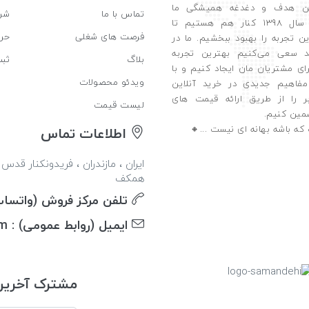
ن هدف و دغدغه همیشگی ما
تماس با ما
شرا
است. از سال 1398 کنار هم هستیم تا
فرصت های شغلی
حر
ین تجربه را بهبود ببخشیم. ما در
 سعی می‌کنیم بهترین تجربه
بلاگ
ثب
رای مشتریان مان ایجاد کنیم و با
ویدئو محصولات
مفاهیم جدیدی در خرید آنلاین
ر را از طریق ارائه قیمت های
لیست قیمت
مین ‌کنیم.
ه باشه بهانه ای نیست ...🔸️
اطلاعات تماس
همکف
تلفن مرکز فروش (واتساپ) : 124846
ایمیل (روابط عمومی) : info@keshtland.com
مشترک آخرین 