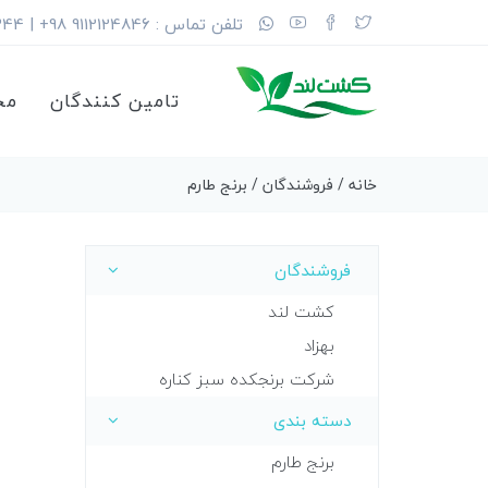
تلفن تماس : 9112124846 98+ | 35675344 (11) 98+
تامین کنندگان
مح
خانه
/
فروشندگان
/ برنج طارم
فروشندگان
کشت لند
بهزاد
شرکت برنجکده سبز کناره
دسته بندی
برنج طارم