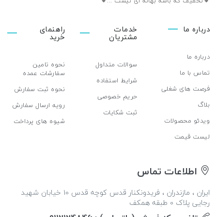
🔸تخفیف که باشه بهانه ای نیست ...🔸️
درباره ما
خدمات
راهنمای
مشتریان
خرید
درباره ما
سوالات متداول
نحوه تامین
تماس با ما
سفارشات عمده
شرایط استفاده
فرصت های شغلی
نحوه ثبت سفارش
حریم خصوصی
بلاگ
رویه ارسال سفارش
ثبت شکایات
ویدئو محصولات
شیوه های پرداخت
لیست قیمت
اطلاعات تماس
ایران ، مازندران ، فریدونکنار قدس کوچه قدس 10 خیابان شهید
رجایی پلاک 0 طبقه همکف