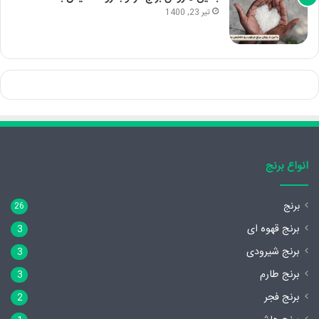
تیر 23, 1400
انواع برنج
برنج
26
برنج قهوه ای
3
برنج شیرودی
3
برنج طارم
3
برنج فجر
2