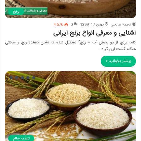
برنج
فاطمه صالحی
بهمن 17, 1399
0
4,670
آشنایی و معرفی انواع برنج ایرانی
کلمه برنج از دو بخش “ب + رنج” تشکیل شده که نشان دهنده رنج و سختی
هنگام کشت این گیاه…
بیشتر بخوانید »
تغذیه سالم