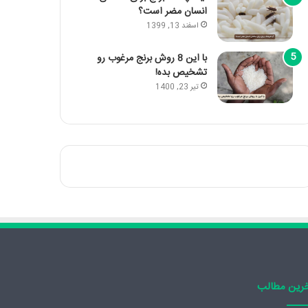
انسان مضر است؟
اسفند 13, 1399
با این 8 روش برنج مرغوب رو
تشخیص بده!
تیر 23, 1400
رین مطالب