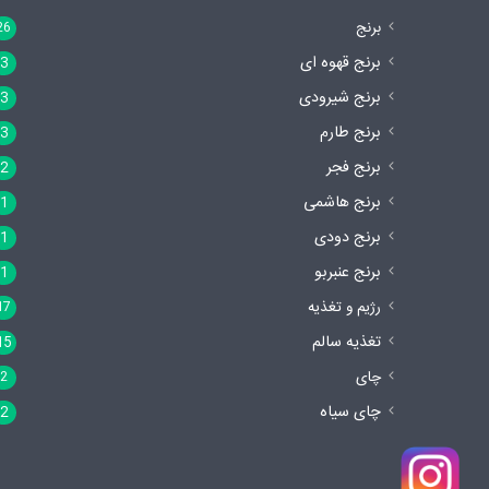
برنج
26
برنج قهوه ای
3
برنج شیرودی
3
برنج طارم
3
برنج فجر
2
برنج هاشمی
1
برنج دودی
1
برنج عنبربو
1
رژیم و تغذیه
17
تغذیه سالم
15
چای
2
چای سیاه
2