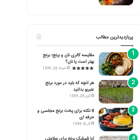
پربازدیدترین مطالب
مقایسه کالری نان و برنج؛ برنج
بهتر است یا نان؟
خرداد 26, 1399
هر آنچه که باید در مورد برنج
عنبربو بدانید
آبان 28, 1399
8 نکته برای پخت برنج مجلسی و
حرفه ای
آذر 8, 1399
آیا شپشک برنج برای سلامتی