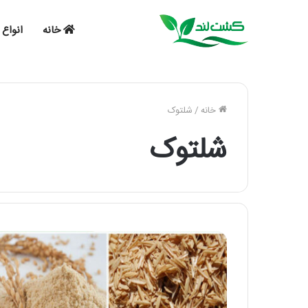
خانه
انواع 
خانه
/
شلتوک
شلتوک