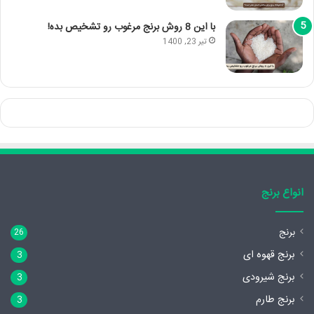
با این 8 روش برنج مرغوب رو تشخیص بده!
تیر 23, 1400
انواع برنج
برنج
26
برنج قهوه ای
3
برنج شیرودی
3
برنج طارم
3