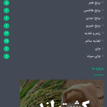
برنج فجر
2
برنج هاشمی
1
برنج دودی
1
برنج عنبربو
1
رژیم و تغذیه
17
تغذیه سالم
15
چای
2
چای سیاه
2
درباره ما