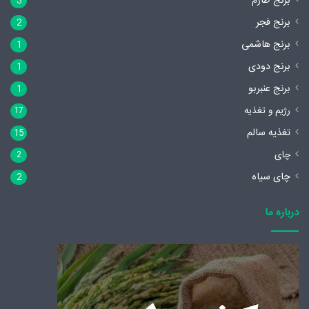
برنج طارم
3
برنج فجر
2
برنج هاشمی
1
برنج دودی
1
برنج عنبربو
1
رژیم و تغذیه
17
تغذیه سالم
15
چای
2
چای سیاه
2
درباره ما