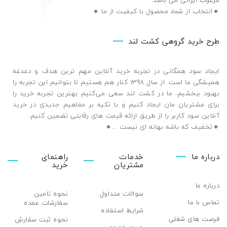
مرغوب ایرانی می باشد.
🔸️انتخاب از شما، محصول با کیفیت از ما.🔸️
طرح خرید گروهی کشت لند
ایجاد سود همگانی در تجربه خرید آنلاین مهم ترین هدف و دغدغه
همیشگی ما است. از سال 1398 کنار هم هستیم تا بتوانیم این تجربه را
بهبود ببخشیم. ما در کشت لند سعی می‌کنیم بهترین تجربه خرید را
برای مشتریان مان ایجاد کنیم و با تکیه بر مفاهیم جدیدی در خرید
آنلاین سود کاربر را از طریق ارائه قیمت های رقابتی تضمین ‌کنیم.
🔸تخفیف که باشه بهانه ای نیست ...🔸️
درباره ما
خدمات
راهنمای
مشتریان
خرید
درباره ما
سوالات متداول
نحوه تامین
تماس با ما
سفارشات عمده
شرایط استفاده
فرصت های شغلی
نحوه ثبت سفارش