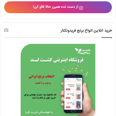
از دست نده همین حالا فالو کن!
خرید آنلاین انواع برنج فریدونکنار