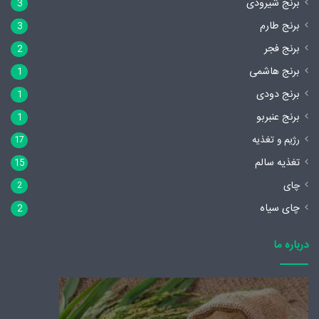
برنج شیرودی
3
برنج طارم
3
برنج فجر
2
برنج هاشمی
1
برنج دودی
1
برنج عنبربو
1
رژیم و تغذیه
17
تغذیه سالم
15
چای
2
چای سیاه
2
درباره ما