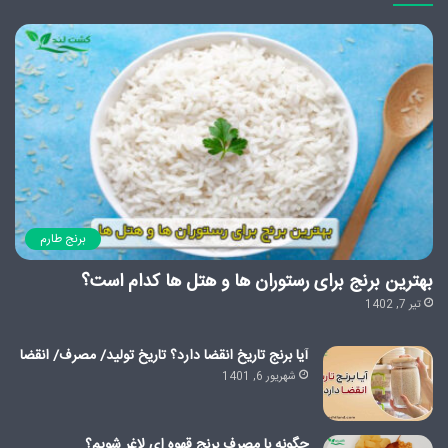
برنج طارم
بهترین برنج برای رستوران ها و هتل ها کدام است؟
تیر 7, 1402
آیا برنج تاریخ انقضا دارد؟ تاریخ تولید/ مصرف/ انقضا
شهریور 6, 1401
چگونه با مصرف برنج قهوه ای لاغر شویم؟