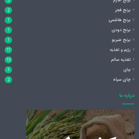
برنج طارم
3
برنج فجر
2
برنج هاشمی
1
برنج دودی
1
برنج عنبربو
1
رژیم و تغذیه
17
تغذیه سالم
15
چای
2
چای سیاه
2
درباره ما