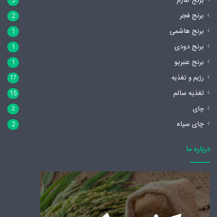
برنج طارم
3
برنج فجر
2
برنج هاشمی
1
برنج دودی
1
برنج عنبربو
1
رژیم و تغذیه
17
تغذیه سالم
15
چای
2
چای سیاه
2
درباره ما