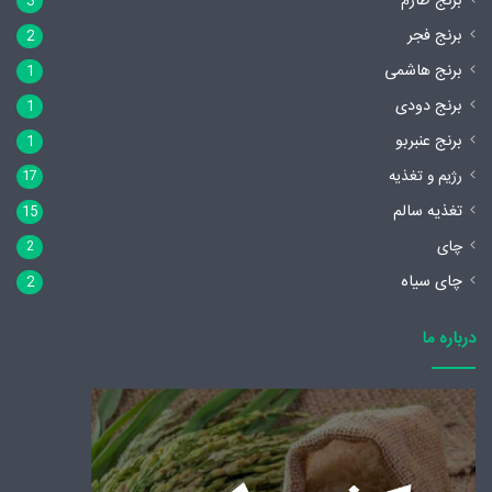
برنج طارم
3
برنج فجر
2
برنج هاشمی
1
برنج دودی
1
برنج عنبربو
1
رژیم و تغذیه
17
تغذیه سالم
15
چای
2
چای سیاه
2
درباره ما