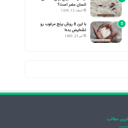
انسان مضر است؟
اسفند 13, 1399
با این 8 روش برنج مرغوب رو
تشخیص بده!
تیر 23, 1400
رین مطالب