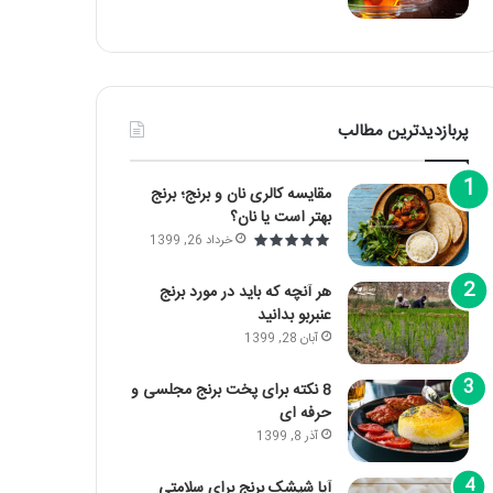
پربازدیدترین مطالب
مقایسه کالری نان و برنج؛ برنج
بهتر است یا نان؟
خرداد 26, 1399
هر آنچه که باید در مورد برنج
عنبربو بدانید
آبان 28, 1399
8 نکته برای پخت برنج مجلسی و
حرفه ای
آذر 8, 1399
آیا شپشک برنج برای سلامتی