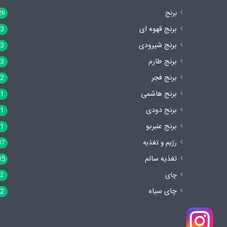
برنج
26
برنج قهوه ای
3
برنج شیرودی
3
برنج طارم
3
برنج فجر
2
برنج هاشمی
1
برنج دودی
1
برنج عنبربو
1
رژیم و تغذیه
17
تغذیه سالم
15
چای
2
چای سیاه
2