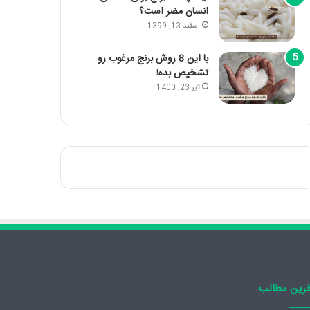
انسان مضر است؟
اسفند 13, 1399
با این 8 روش برنج مرغوب رو
تشخیص بده!
تیر 23, 1400
رین مطالب