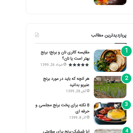
پربازدیدترین مطالب
مقایسه کالری نان و برنج؛ برنج
بهتر است یا نان؟
خرداد 26, 1399
هر آنچه که باید در مورد برنج
عنبربو بدانید
آبان 28, 1399
8 نکته برای پخت برنج مجلسی و
حرفه ای
آذر 8, 1399
آیا شپشک برنج برای سلامتی