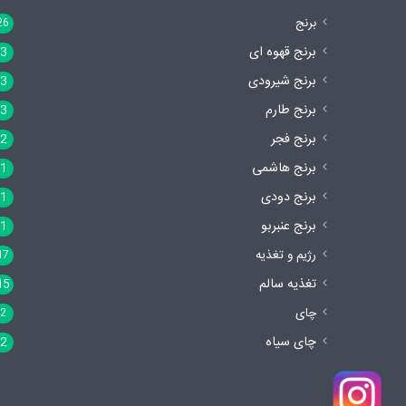
برنج
26
برنج قهوه ای
3
برنج شیرودی
3
برنج طارم
3
برنج فجر
2
برنج هاشمی
1
برنج دودی
1
برنج عنبربو
1
رژیم و تغذیه
17
تغذیه سالم
15
چای
2
چای سیاه
2