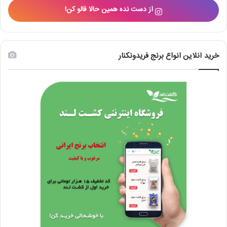
از دست نده همین حالا فالو کن!
خرید آنلاین انواع برنج فریدونکنار