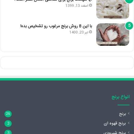
اسفند 13, 1399
با این 8 روش برنج مرغوب رو تشخیص بده!
تیر 23, 1400
انواع برنج
برنج
26
برنج قهوه ای
3
برنج شیرودی
3