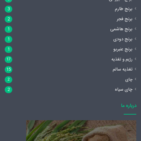
برنج طارم
3
برنج فجر
2
برنج هاشمی
1
برنج دودی
1
برنج عنبربو
1
رژیم و تغذیه
17
تغذیه سالم
15
چای
2
چای سیاه
2
درباره ما