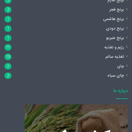
برنج طارم
3
برنج فجر
2
برنج هاشمی
1
برنج دودی
1
برنج عنبربو
1
رژیم و تغذیه
17
تغذیه سالم
15
چای
2
چای سیاه
2
درباره ما