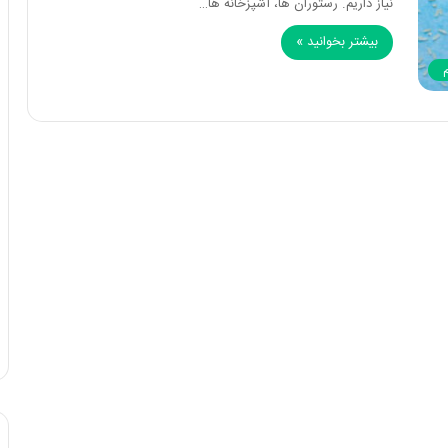
نیاز داریم. رستوران ها، آشپزخانه ها…
بیشتر بخوانید »