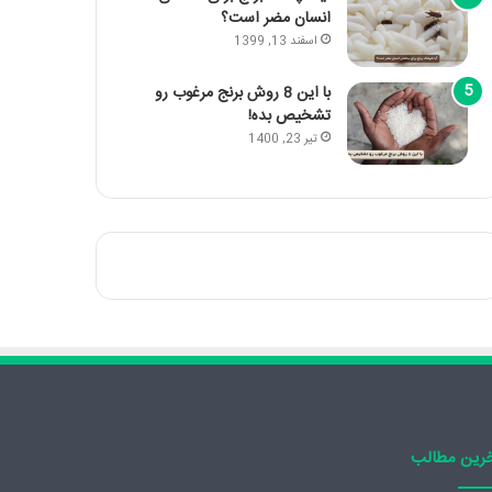
انسان مضر است؟
اسفند 13, 1399
با این 8 روش برنج مرغوب رو
تشخیص بده!
تیر 23, 1400
رین مطالب