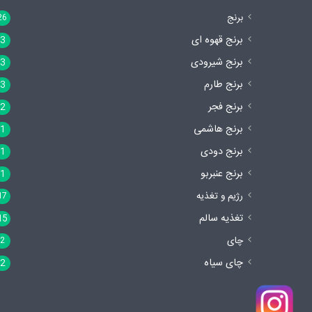
برنج
26
برنج قهوه ای
3
برنج شیرودی
3
برنج طارم
3
برنج فجر
2
برنج هاشمی
1
برنج دودی
1
برنج عنبربو
1
رژیم و تغذیه
17
تغذیه سالم
15
چای
2
چای سیاه
2