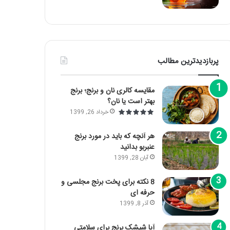
پربازدیدترین مطالب
مقایسه کالری نان و برنج؛ برنج
بهتر است یا نان؟
خرداد 26, 1399
هر آنچه که باید در مورد برنج
عنبربو بدانید
آبان 28, 1399
8 نکته برای پخت برنج مجلسی و
حرفه ای
آذر 8, 1399
آیا شپشک برنج برای سلامتی