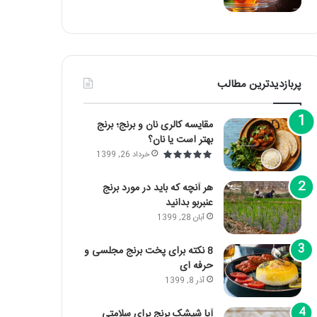
پربازدیدترین مطالب
مقایسه کالری نان و برنج؛ برنج
بهتر است یا نان؟
خرداد 26, 1399
هر آنچه که باید در مورد برنج
عنبربو بدانید
آبان 28, 1399
8 نکته برای پخت برنج مجلسی و
حرفه ای
آذر 8, 1399
آیا شپشک برنج برای سلامتی