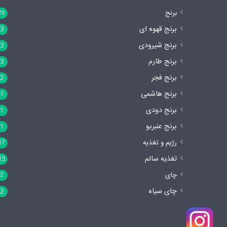
برنج
26
برنج قهوه ای
3
برنج شیرودی
3
برنج طارم
3
برنج فجر
2
برنج هاشمی
1
برنج دودی
1
برنج عنبربو
1
رژیم و تغذیه
17
تغذیه سالم
15
چای
2
چای سیاه
2