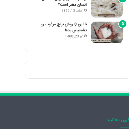
انسان مضر است؟
اسفند 13, 1399
با این 8 روش برنج مرغوب رو
تشخیص بده!
تیر 23, 1400
رین مطالب